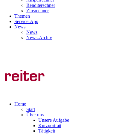
Renditerechner
Zinsrechner
Themen
Service-App
News
News
News-Archiv
Home
Start
Über uns
Unsere Aufgabe
Kurzportrait
Tätigkeit