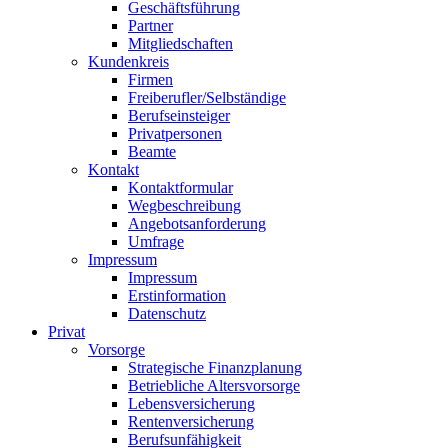
Geschäftsführung
Partner
Mitgliedschaften
Kundenkreis
Firmen
Freiberufler/Selbständige
Berufseinsteiger
Privatpersonen
Beamte
Kontakt
Kontaktformular
Wegbeschreibung
Angebotsanforderung
Umfrage
Impressum
Impressum
Erstinformation
Datenschutz
Privat
Vorsorge
Strategische Finanzplanung
Betriebliche Altersvorsorge
Lebensversicherung
Rentenversicherung
Berufsunfähigkeit