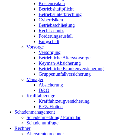
Kostenrisiken
Betriebshaftpflicht
Betriebsunterbrechung
Cyberrisiken
Betriebsschließung
Rechtsschutz
Forderungsausfall
Bürgschaft
Vorsorge
Versorgung
Betriebliche Altersvorsorge
Keyman-Absicherung
Betriebliche Krankenversicherung
Gruppenunfallversicherung
Manager
Absicherung
D&O
Kraftfahrzeuge
Kraftfahrzeugversicherung
KFZ-Flotten
Schadenmanagement
Schadenmeldung / Formular
Schadenumfrage
Rechner
Altersrentenrechner