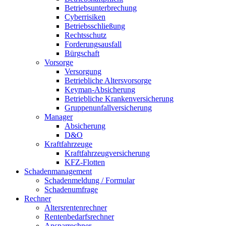
Betriebsunterbrechung
Cyberrisiken
Betriebsschließung
Rechtsschutz
Forderungsausfall
Bürgschaft
Vorsorge
Versorgung
Betriebliche Altersvorsorge
Keyman-Absicherung
Betriebliche Krankenversicherung
Gruppenunfallversicherung
Manager
Absicherung
D&O
Kraftfahrzeuge
Kraftfahrzeugversicherung
KFZ-Flotten
Schadenmanagement
Schadenmeldung / Formular
Schadenumfrage
Rechner
Altersrentenrechner
Rentenbedarfsrechner
Ansparrechner