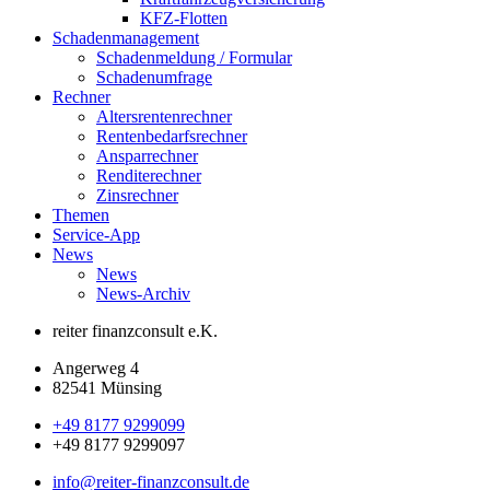
KFZ-Flotten
Schadenmanagement
Schadenmeldung / Formular
Schadenumfrage
Rechner
Altersrentenrechner
Rentenbedarfsrechner
Ansparrechner
Renditerechner
Zinsrechner
Themen
Service-App
News
News
News-Archiv
reiter finanzconsult e.K.
Angerweg 4
82541 Münsing
+49 8177 9299099
+49 8177 9299097
info@reiter-finanzconsult.de