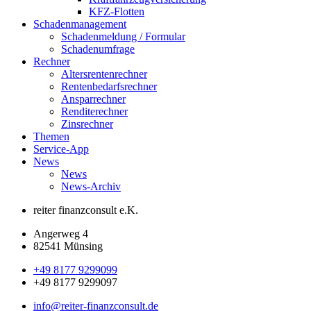
KFZ-Flotten
Schadenmanagement
Schadenmeldung / Formular
Schadenumfrage
Rechner
Altersrentenrechner
Rentenbedarfsrechner
Ansparrechner
Renditerechner
Zinsrechner
Themen
Service-App
News
News
News-Archiv
reiter finanzconsult e.K.
Angerweg 4
82541 Münsing
+49 8177 9299099
+49 8177 9299097
info@reiter-finanzconsult.de