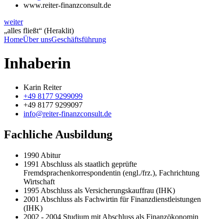
www.reiter-finanzconsult.de
weiter
„alles fließt“ (Heraklit)
Home
Über uns
Geschäftsführung
Inhaberin
Karin Reiter
+49 8177 9299099
+49 8177 9299097
info@reiter-finanzconsult.de
Fachliche Ausbildung
1990
Abitur
1991
Abschluss als staatlich geprüfte
Fremdsprachenkorrespondentin (engl./frz.), Fachrichtung
Wirtschaft
1995
Abschluss als Versicherungskauffrau (IHK)
2001
Abschluss als Fachwirtin für Finanzdienstleistungen
(IHK)
2002 - 2004
Studium mit Abschluss als Finanzökonomin