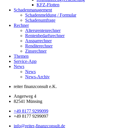
KFZ-Flotten
Schadenmanagement
Schadenmeldung / Formular
Schadenumfrage
Rechner
Altersrentenrechner
Rentenbedarfsrechner
Ansparrechner
Renditerechner
Zinsrechner
Themen
Service-App
News
News
News-Archiv
reiter finanzconsult e.K.
Angerweg 4
82541 Münsing
+49 8177 9299099
+49 8177 9299097
info@reiter-finanzconsult.de